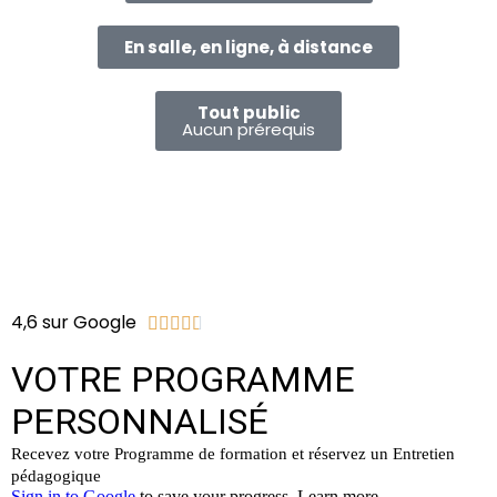
En salle, en ligne, à distance
Tout public
Aucun prérequis
4,6 sur Google




