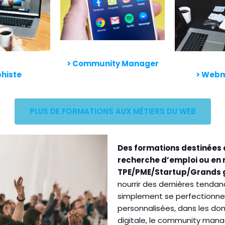
> Community Manager
histe
> Webm
PLUS DE FORMATIONS AUX MÉTIERS DU WEB
Des formations destinées 
recherche d’emploi ou en 
TPE/PME/Startup/Grands
nourrir des dernières tendan
simplement se perfectionne
personnalisées, dans les do
digitale, le community mana