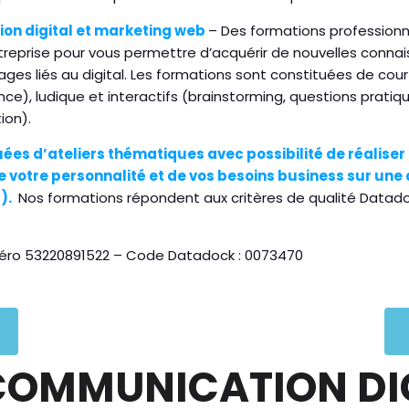
on digital et marketing web
– Des formations professionne
entreprise pour vous permettre d’acquérir de nouvelles con
es liés au digital. Les formations sont constituées de cou
ence), ludique et interactifs (brainstorming, questions pratiq
tion).
ées d’ateliers thématiques avec possibilité de réalise
de votre personnalité et de vos besoins business sur un
).
Nos formations répondent aux critères de qualité Datado
uméro 53220891522 – Code Datadock : 0073470
COMMUNICATION DI