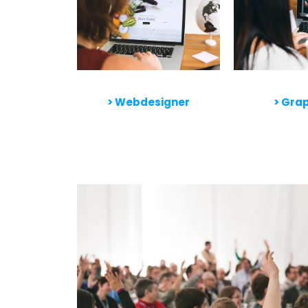
> Webdesigner
>
Grap