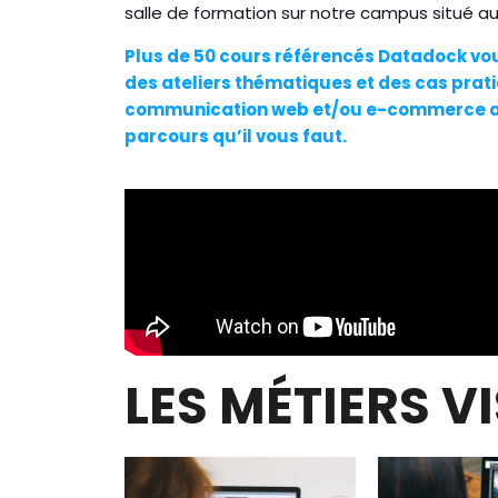
salle de formation sur notre campus situé 
Plus de 50 cours référencés Datadock vo
des ateliers thématiques et des cas
prat
communication web et/ou e-commerce ave
parcours qu’il vous faut.
LES MÉTIERS V