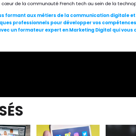
au cœur de la communauté French tech au sein de la technop
us formant aux métiers de la communication digitale e
iques
professionnels pour développer vos compétences 
c un formateur expert en Marketing Digital qui vous
ISÉS