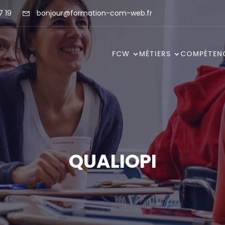
7 19
bonjour@formation-com-web.fr
FCW
MÉTIERS
COMPÉTEN
QUALIOPI