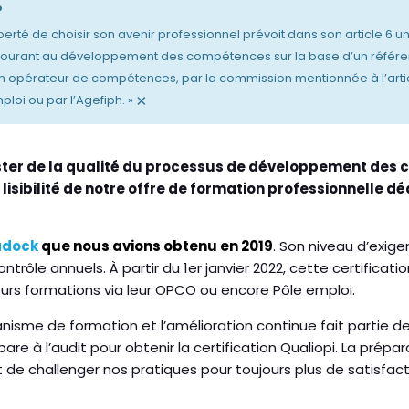
?
iberté de choisir son avenir professionnel prévoit dans son article 6 u
courant au développement des compétences sur la base d’un référentie
 opérateur de compétences, par la commission mentionnée à l’article L
×
loi ou par l’Agefiph. »
ster de la qualité du processus de développement des
e
lisibilité de notre offre de formation professionnelle 
adock
que nous avions obtenu en 2019
. Son niveau d’exig
ntrôle annuels. À partir du 1er janvier 2022, cette certificati
 leurs formations via leur OPCO ou encore Pôle emploi.
rganisme de formation et l’amélioration continue fait parti
e à l’audit pour obtenir la certification Qualiopi. La prépar
t de challenger nos pratiques pour toujours plus de satisfacti