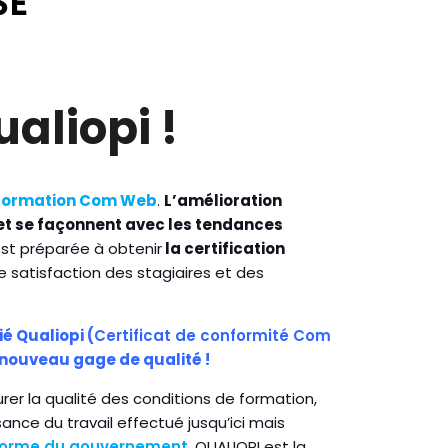
aliopi !
Formation Com Web
.
L’amélioration
 et se façonnent avec les tendances
est préparée à obtenir
la certification
de satisfaction des stagiaires et des
 Qualiopi (
Certificat de conformité Com
e nouveau gage de qualité !
er la qualité des conditions de formation,
nce du travail effectué jusqu’ici mais
éforme du gouvernement
, QUALIOPI est la