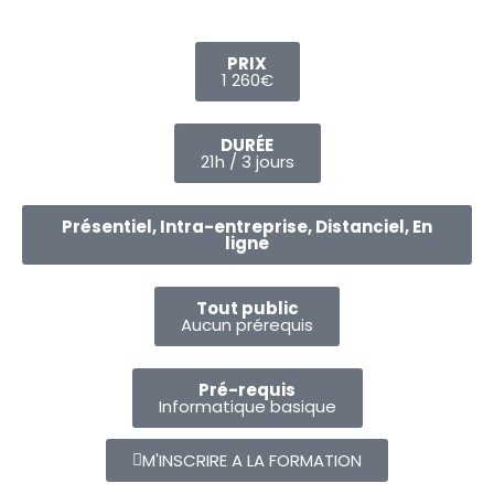
PRIX
1 260€
DURÉE
21h / 3 jours
Présentiel, Intra-entreprise, Distanciel, En
ligne
Tout public
Aucun prérequis
Pré-requis
Informatique basique
M'INSCRIRE A LA FORMATION