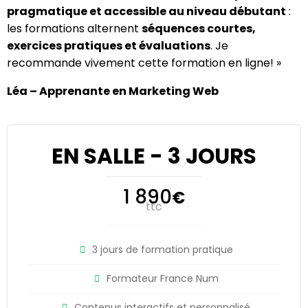
pragmatique et accessible au niveau débutant
:
les formations alternent
séquences courtes,
exercices pratiques et évaluations
. Je
recommande vivement cette formation en ligne! »
Léa – Apprenante en Marketing Web
EN SALLE - 3 JOURS
1 890
€
ttc
3 jours de formation pratique
Formateur France Num
Contenus interactifs et personnalisé