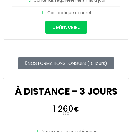
Contenus régulièrement mis à jour
Cas pratique concrêt
M'INSCRIRE
NOS FORMATIONS LONGUES (15 jours)
À DISTANCE - 3 JOURS
1 260
€
ttc
3 jours en visioconférence