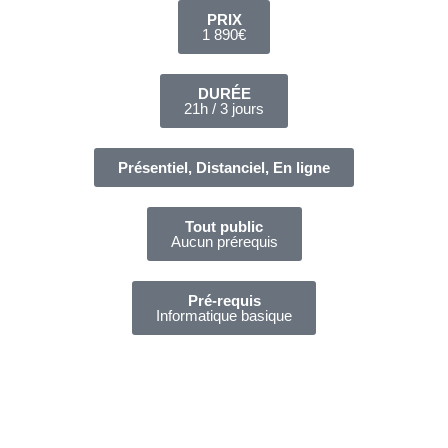
PRIX
1 890€
DURÉE
21h / 3 jours
Présentiel, Distanciel, En ligne
Tout public
Aucun prérequis
Pré-requis
Informatique basique