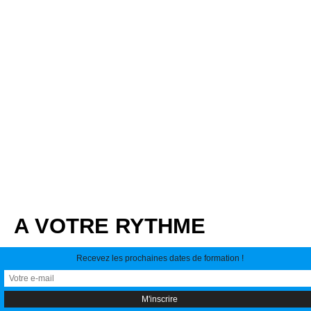
A VOTRE RYTHME
Recevez les prochaines dates de formation !
La formation s’adapte à vous et non le contraire. Vous
pouvez suivre les modules au rythme qui vous
correspond avec un abonnement sans engagement.
#matin #soir #En2Heures #En2Mois