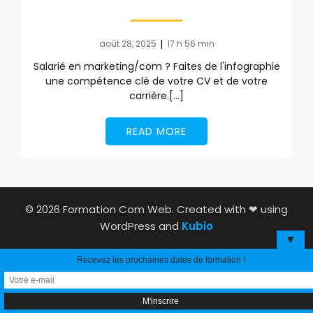
|
août 28, 2025
17 h 56 min
Salarié en marketing/com ? Faites de l'infographie
une compétence clé de votre CV et de votre
carrière.[…]
READ MORE
© 2026 Formation Com Web. Created with ❤ using
WordPress and
Kubio
▼
Recevez les prochaines dates de formation !