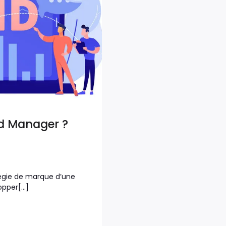
nd Manager ?
tégie de marque d’une
lopper[…]