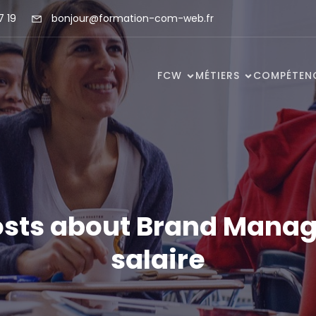
7 19
bonjour@formation-com-web.fr
FCW
MÉTIERS
COMPÉTEN
osts about Brand Manag
salaire