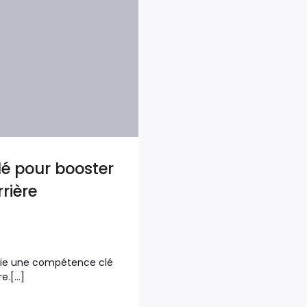
lé pour booster
rière
phie une compétence clé
re.[…]