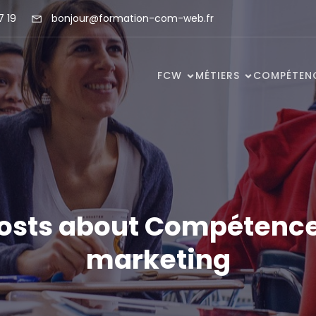
7 19
bonjour@formation-com-web.fr
FCW
MÉTIERS
COMPÉTEN
osts about Compétenc
marketing