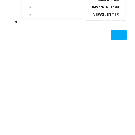
INSCRIPTION
NEWSLETTER
CONNEXION
Posts about Conditions
financement France
Travail