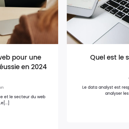
 web pour une
Quel est le 
réussie en 2024
Le data analyst est res
min
analyser le
e et le secteur du web
 Le[…]