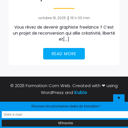
|
octobre 16, 2025
16 h 00 min
Vous rêvez de devenir graphiste freelance ? C’est
un projet de reconversion qui allie créativité, liberté
et[…]
READ MORE
© 2026 Formation Com Web. Created with ❤ using
WordPress and
Kubio
▼
Recevez les prochaines dates de formation !