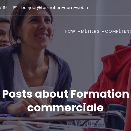
7 19
bonjour@formation-com-web.fr
FCW
MÉTIERS
COMPÉTEN
Posts about Formation
commerciale