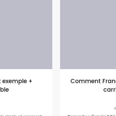
: exemple +
Comment France
ble
carr
a