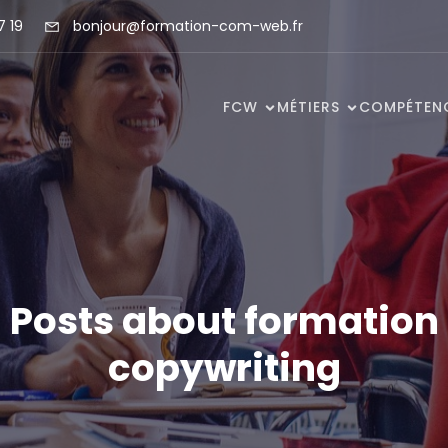
7 19
bonjour@formation-com-web.fr
FCW
MÉTIERS
COMPÉTEN
Posts about formation
copywriting