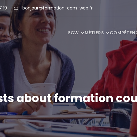
7 19
bonjour@formation-com-web.fr
FCW
MÉTIERS
COMPÉTEN
sts about formation cou