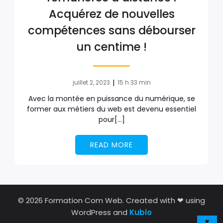
Acquérez de nouvelles
compétences sans débourser
un centime !
|
juillet 2, 2023
15 h 33 min
Avec la montée en puissance du numérique, se
former aux métiers du web est devenu essentiel
pour[…]
READ MORE
© 2026 Formation Com Web. Created with ❤ using
WordPress and
Kubio
▼