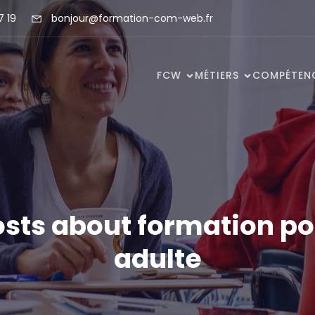
7 19
bonjour@formation-com-web.fr
FCW
MÉTIERS
COMPÉTEN
osts about formation po
adulte