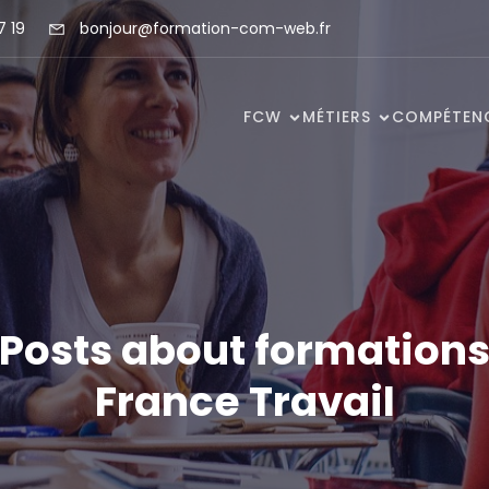
7 19
bonjour@formation-com-web.fr
FCW
MÉTIERS
COMPÉTEN
Posts about formation
France Travail