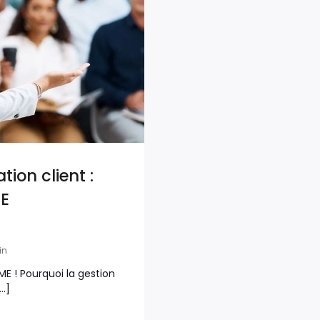
tion client :
ME
in
ME ! Pourquoi la gestion
[…]