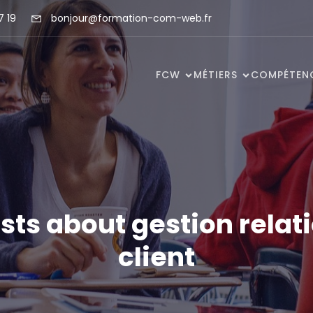
7 19
bonjour@formation-com-web.fr
FCW
MÉTIERS
COMPÉTEN
sts about gestion relat
client