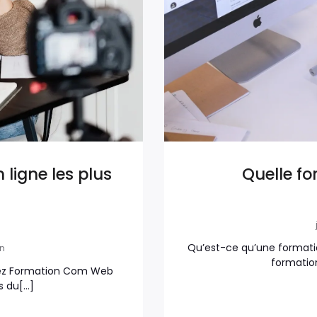
 ligne les plus
Quelle fo
Qu’est-ce qu’une formati
in
formatio
chez Formation Com Web
s du[…]