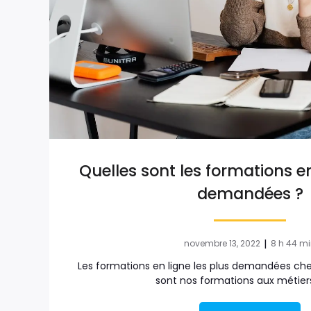
Quelles sont les formations en
demandées ?
|
novembre 13, 2022
8 h 44 m
Les formations en ligne les plus demandées 
sont nos formations aux métier