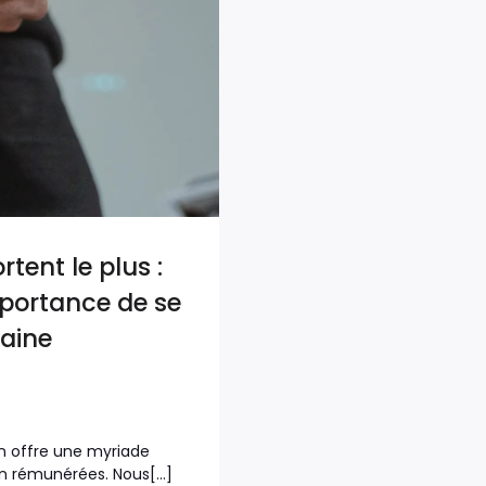
tent le plus :
mportance de se
aine
n offre une myriade
en rémunérées. Nous[…]