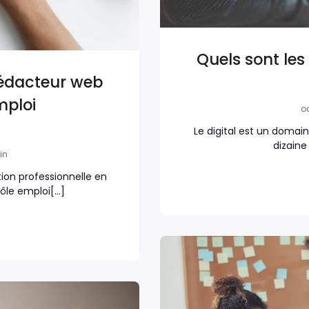
Quels sont le
rédacteur web
mploi
oc
Le digital est un domain
dizaine
in
on professionnelle en
ôle emploi[…]