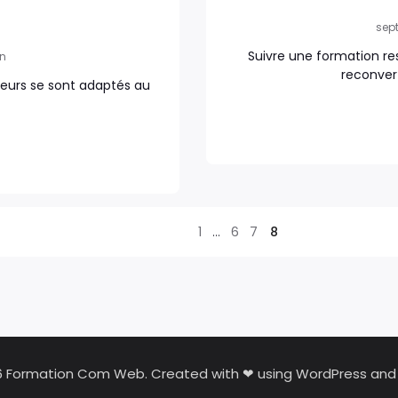
sep
Suivre une formation re
in
reconvert
cteurs se sont adaptés au
]
1
…
6
7
8
6 Formation Com Web. Created with ❤ using WordPress an