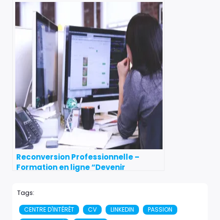
Commerce
Reconversion Professionnelle –
Formation en ligne “Devenir
Community Manager” financée par
Pôle emploi
Tags:
CENTRE D'INTÉRÊT
CV
LINKEDIN
PASSION