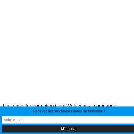
Un conseiller Formation Com Web vous accompagne
personnellement dans vos démarches de financement et de
Recevez les prochaines dates de formation !
souscription avec
Pôle emploi, votre OPCO ou FNE
Formation
.