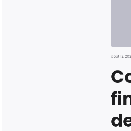
août 12, 20
C
f
d