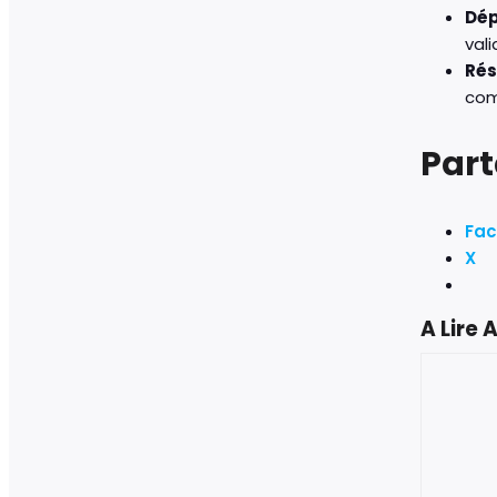
Dép
val
Rés
com
Part
Fa
X
A Lire A