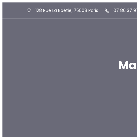
128 Rue La Boétie, 75008 Paris
07 86 37 9
Ma