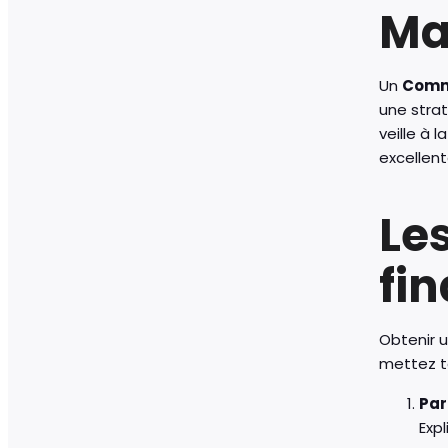
Ma
Un
Comm
une stra
veille à 
excellent
Le
fi
Obtenir 
mettez t
Par
Exp