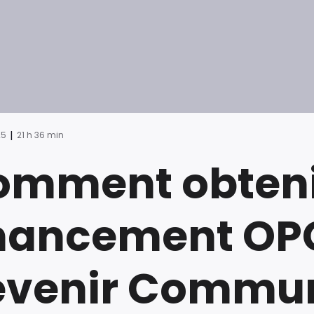
|
25
21 h 36 min
omment obteni
inancement OP
evenir Commun