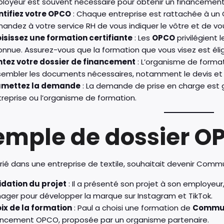
loyeur est souvent nécessaire pour obtenir un financement
ntifiez votre OPCO
: Chaque entreprise est rattachée à un 
andez à votre service RH de vous indiquer le vôtre et de vo
isissez une formation certifiante
: Les
OPCO
privilégient 
onnue. Assurez-vous que la formation que vous visez est éli
tez votre dossier de financement
: L’organisme de forma
sembler les documents nécessaires, notamment le devis et
mettez la demande
: La demande de prise en charge est 
ntreprise ou l’organisme de formation.
emple de dossier OP
arié dans une entreprise de textile, souhaitait devenir Commun
idation du projet
: Il a présenté son projet à son employeur
ager pour développer la marque sur Instagram et TikTok.
ix de la formation
: Paul a choisi une formation de
Commun
ancement OPCO, proposée par un organisme partenaire.