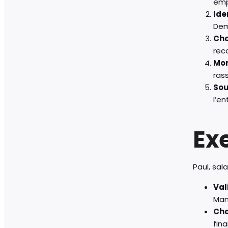
emp
Ide
Dem
Cho
rec
Mon
ras
Sou
l’e
Ex
Paul, sal
Val
Man
Cho
fin