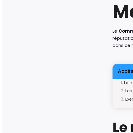
M
Le
Comm
réputatio
dans ce m
Accès
Le r
Les
Exe
Le