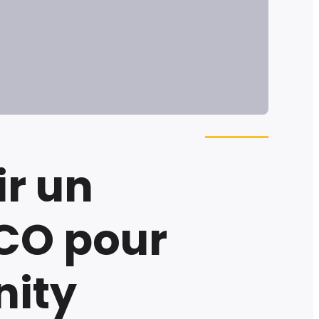
r un
CO pour
ity