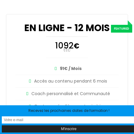
EN LIGNE - 12 MOIS
1092
€
ttc
91€ / Mois
Accès au contenu pendant 6 mois
Coach personnalisé et Communauté
Contenus régulièrement mis à jour
Recevez les prochaines dates de formation !
Cas pratiques concrets
M'INSCRIRE