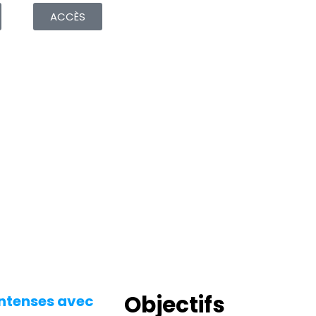
ACCÈS
Objectifs
intenses avec