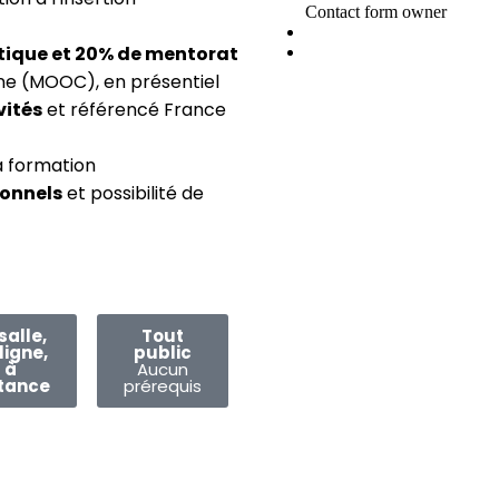
tique et 20% de mentorat
gne (MOOC), en présentiel
vités
et référencé France
a formation
ionnels
et possibilité de
salle,
Tout
ligne,
public
à
Aucun
tance
prérequis