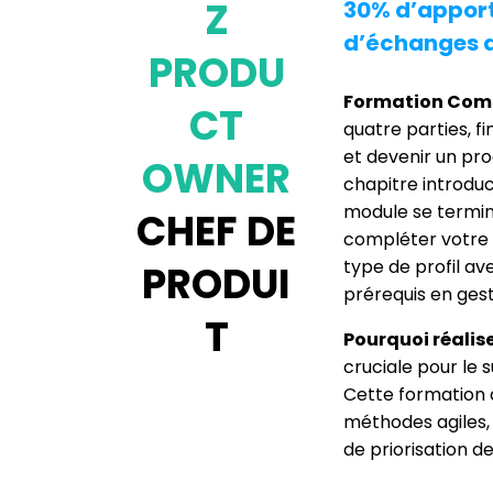
Z
30% d’apport
d’échanges a
PRODU
Formation Com
CT
quatre parties, 
et devenir un pro
OWNER
chapitre introduc
module se termin
CHEF DE
compléter votre 
type de profil a
PRODUI
prérequis en gest
T
Pourquoi réalis
cruciale pour le 
Cette formation a
méthodes agiles, 
de priorisation de