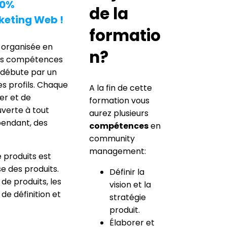
20%
de la
keting Web !
formatio
 organisée en
n?
 vos compétences
 débute par un
es profils. Chaque
A la fin de cette
er et de
formation vous
uverte à tout
aurez plusieurs
pendant, des
compétences
en
community
management:
 produits est
e des produits.
Définir la
de produits, les
vision et la
de définition et
stratégie
produit.
Élaborer et