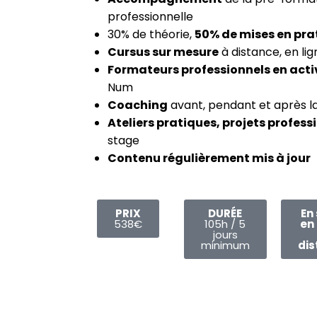
professionnelle
30% de théorie,
50% de mises en pra
Cursus sur mesure
à distance, en li
Formateurs professionnels en acti
Num
Coaching
avant, pendant et après l
Ateliers pratiques, projets profess
stage
Contenu régulièrement mis à jour
PRIX
DURÉE
En 
538€
105h / 5
en 
jours
minimum
dis