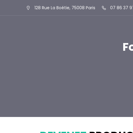
128 Rue La Boétie, 75008 Paris
07 86 37 9
F