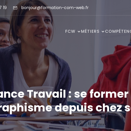
7 19
bonjour@formation-com-web.fr
FCW
MÉTIERS
COMPÉTEN
ance Travail : se former
raphisme depuis chez s