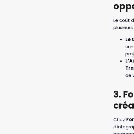
oppo
Le coût d
plusieurs
Le 
cum
proj
L’A
Tra
de v
3. F
créa
Chez
Fo
d’infogr
programm