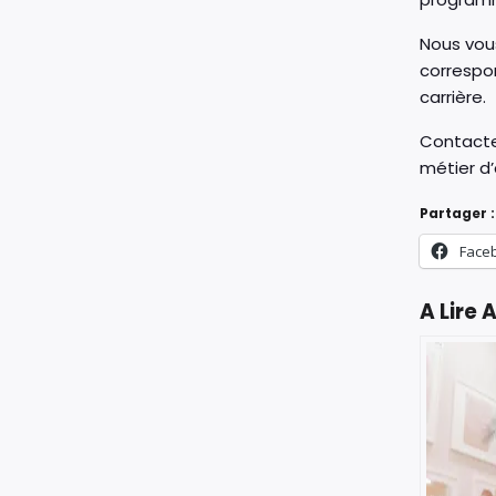
Nous vou
correspon
carrière.
Contacte
métier d’
Partager :
Face
A Lire A