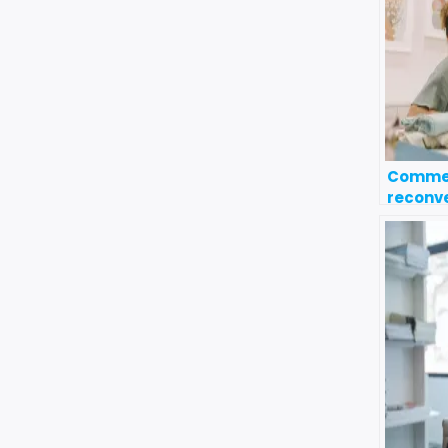
Commen
reconve
France 