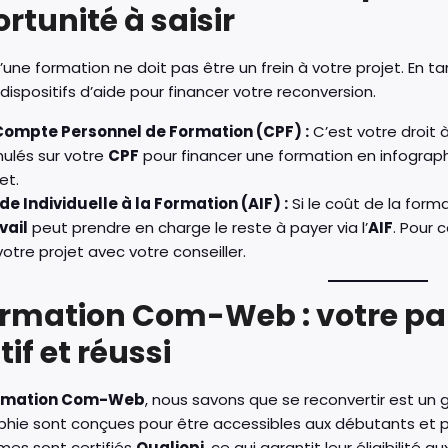
rtunité à saisir
’une formation ne doit pas être un frein à votre projet. En
 dispositifs d’aide pour financer votre reconversion.
Compte Personnel de Formation (CPF) :
C’est votre droit à
ulés sur votre
CPF
pour financer une formation en infographi
et.
ide Individuelle à la Formation (AIF) :
Si le coût de la form
vail
peut prendre en charge le reste à payer via l’
AIF
. Pour 
otre projet avec votre conseiller.
ormation Com-Web : votre par
tif et réussi
rmation Com-Web
, nous savons que se reconvertir est un 
aphie sont conçues pour être accessibles aux débutants et 
es sont certifiés
Qualiopi
, ce qui garantit leur éligibilité