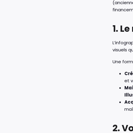
(ancienn
financeme
1. L
L’infogra
visuels qu
Une form
Cré
et 
Maî
Ill
Acq
maî
2. V