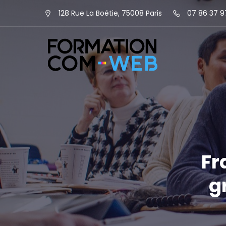
128 Rue La Boétie, 75008 Paris
07 86 37 9
Fr
g