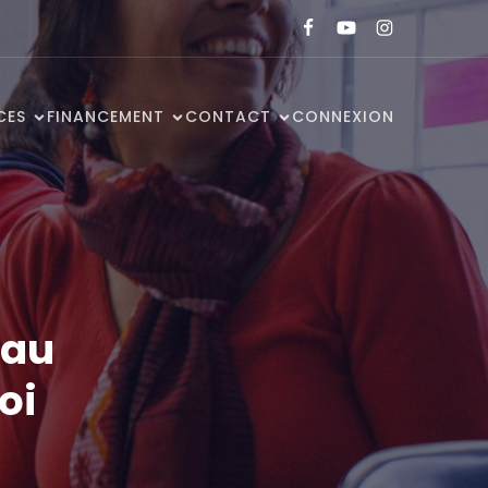
CES
FINANCEMENT
CONTACT
CONNEXION
 au
oi