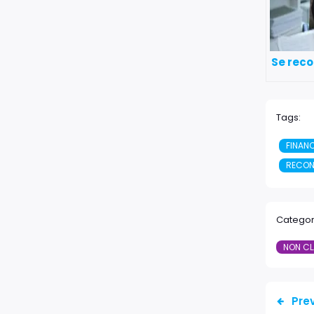
Se reco
Tags:
FINAN
RECON
Categor
NON CL
Pre