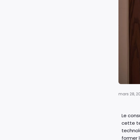
mars 28, 2
Le cons
cette te
technol
former l