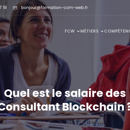
7 19
bonjour@formation-com-web.fr
FCW
MÉTIERS
COMPÉTEN
Quel est le salaire des
Consultant Blockchain 