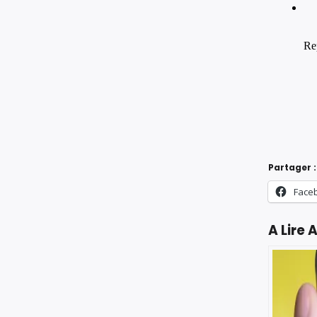
Partager :
Face
A Lire A