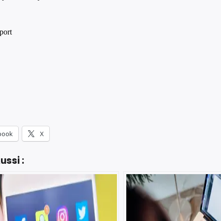
book
X
ussi :