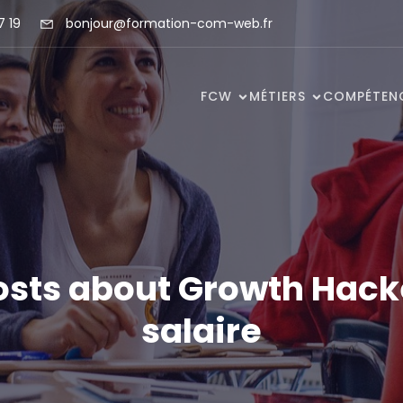
7 19
bonjour@formation-com-web.fr
FCW
MÉTIERS
COMPÉTEN
osts about Growth Hack
salaire