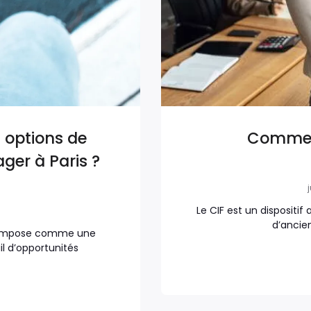
s options de
Comment
er à Paris ?
j
Le CIF est un dispositi
d’ancie
s’impose comme une
l d’opportunités