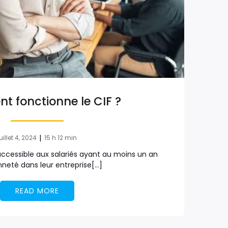
 fonctionne le CIF ?
|
uillet 4, 2024
15 h 12 min
f accessible aux salariés ayant au moins un an
nneté dans leur entreprise[…]
READ MORE