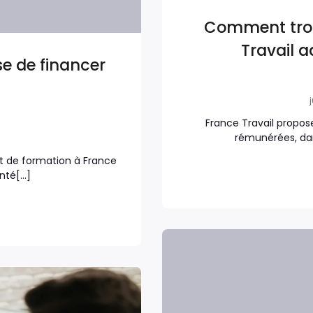
Comment trou
Travail a
se de financer
?
j
France Travail propose
rémunérées, da
 de formation à France
onté[…]