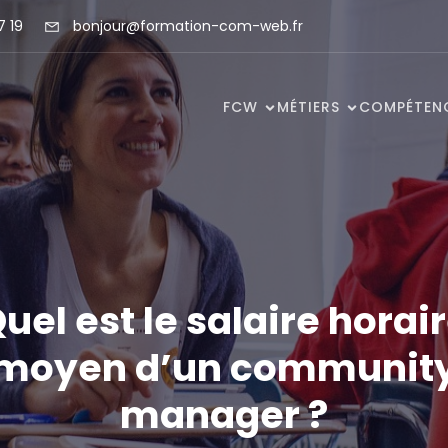
7 19
bonjour@formation-com-web.fr
FCW
MÉTIERS
COMPÉTEN
uel est le salaire horai
moyen d’un communit
manager ?