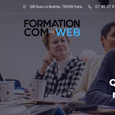
128 Rue La Boétie, 75008 Paris
07 86 37 9
Q