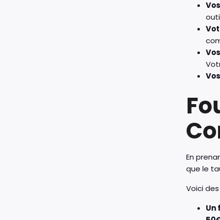
Vos
outi
Vot
com
Vos
Vot
Vos
Fo
Co
En prenan
que le ta
Voici des
Un 
50