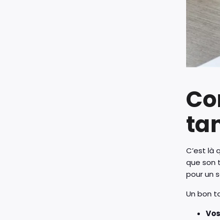
Co
ta
C’est là 
que son t
pour un s
Un bon ta
Vos