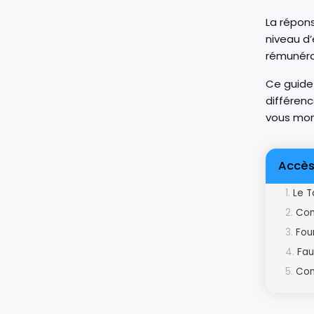
La répons
niveau d’
rémunéra
Ce guide 
différenc
vous mon
Accès
Le T
Com
Fou
Fau
Com