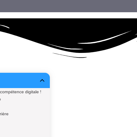
compétence digitale !
e
rière