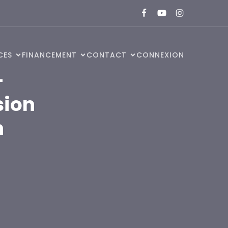
CES
FINANCEMENT
CONTACT
CONNEXION
–
sion
n