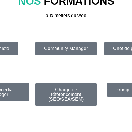
NOS
FORMATIONS
aux métiers du web
iste
Community Manager
Chef de 
 media
Chargé de
Prompt 
ager
référencement
(SEO/SEA/SEM)